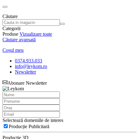
Căutare
Categorii
Produse
Vizualizare toate
Căutare avansată
Coșul meu
0374.933.033
info@leykom.ro
Newsletter
Abonare Newsletter
Selectează domeniile de interes
Producție Publicitară
Producție 3D