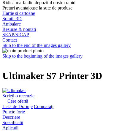
Ridica marfa din depozitul nostru rapid
Preturi avantajoase la sute de produse
Hartie si cartoane
Solutii 3D
Ambalare
Resurse & noutati
SEAP/SICAP
Contact
Skip to the end of the images gallery
Skip to the beginning of the images gallery
Ultimaker S7 Printer 3D
Scrieți o recenzie
Cere ofertă
Lista de Dorințe
Comparați
Puncte forte
Descriere
Specificatii
Aplicatii