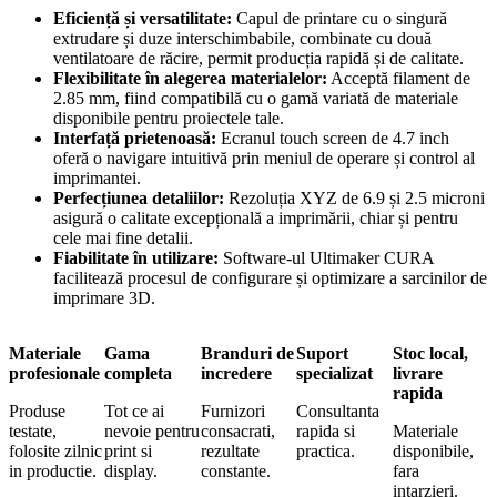
Eficiență și versatilitate:
Capul de printare cu o singură
extrudare și duze interschimbabile, combinate cu două
ventilatoare de răcire, permit producția rapidă și de calitate.
Flexibilitate în alegerea materialelor:
Acceptă filament de
2.85 mm, fiind compatibilă cu o gamă variată de materiale
disponibile pentru proiectele tale.
Interfață prietenoasă:
Ecranul touch screen de 4.7 inch
oferă o navigare intuitivă prin meniul de operare și control al
imprimantei.
Perfecțiunea detaliilor:
Rezoluția XYZ de 6.9 și 2.5 microni
asigură o calitate excepțională a imprimării, chiar și pentru
cele mai fine detalii.
Fiabilitate în utilizare:
Software-ul Ultimaker CURA
facilitează procesul de configurare și optimizare a sarcinilor de
imprimare 3D.
Materiale
Gama
Branduri de
Suport
Stoc local,
profesionale
completa
incredere
specializat
livrare
rapida
Produse
Tot ce ai
Furnizori
Consultanta
testate,
nevoie pentru
consacrati,
rapida si
Materiale
folosite zilnic
print si
rezultate
practica.
disponibile,
in productie.
display.
constante.
fara
intarzieri.