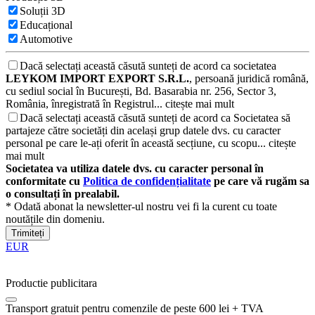
Soluții 3D
Educațional
Automotive
Dacă selectați această căsută sunteți de acord ca societatea
LEYKOM IMPORT EXPORT S.R.L.
, persoană juridică română,
cu sediul social în București, Bd. Basarabia nr. 256, Sector 3,
România, înregistrată în Registrul...
citește mai mult
Dacă selectați această căsută sunteți de acord ca Societatea să
partajeze către societăți din același grup datele dvs. cu caracter
personal pe care le-ați oferit în această secțiune, cu scopu...
citește
mai mult
Societatea va utiliza datele dvs. cu caracter personal în
conformitate cu
Politica de confidențialitate
pe care vă rugăm sa
o consultați în prealabil.
* Odată abonat la newsletter-ul nostru vei fi la curent cu toate
noutățile din domeniu.
Trimiteți
EUR
Productie publicitara
Transport gratuit pentru comenzile de peste 600 lei + TVA