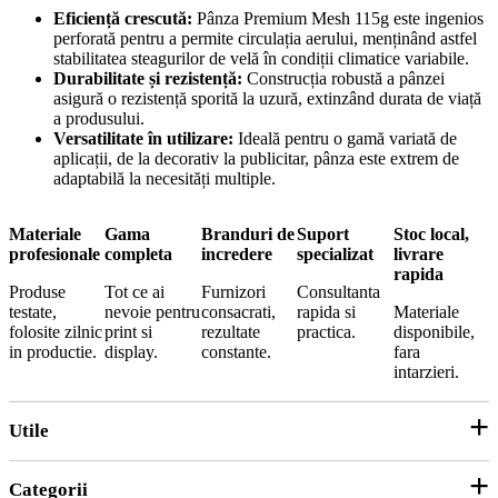
Eficiență crescută:
Pânza Premium Mesh 115g este ingenios
perforată pentru a permite circulația aerului, menținând astfel
stabilitatea steagurilor de velă în condiții climatice variabile.
Durabilitate și rezistență:
Construcția robustă a pânzei
asigură o rezistență sporită la uzură, extinzând durata de viață
a produsului.
Versatilitate în utilizare:
Ideală pentru o gamă variată de
aplicații, de la decorativ la publicitar, pânza este extrem de
adaptabilă la necesități multiple.
Materiale
Gama
Branduri de
Suport
Stoc local,
profesionale
completa
incredere
specializat
livrare
rapida
Produse
Tot ce ai
Furnizori
Consultanta
testate,
nevoie pentru
consacrati,
rapida si
Materiale
folosite zilnic
print si
rezultate
practica.
disponibile,
in productie.
display.
constante.
fara
intarzieri.
Utile
Categorii
Parteneri