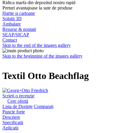
Ridica marfa din depozitul nostru rapid
Preturi avantajoase la sute de produse
Hartie si cartoane
Solutii 3D
Ambalare
Resurse & noutati
SEAP/SICAP
Contact
Skip to the end of the images gallery
Skip to the beginning of the images gallery
Textil Otto Beachflag
Scrieți o recenzie
Cere ofertă
Lista de Dorințe
Comparați
Puncte forte
Descriere
Specificatii
Aplicatii