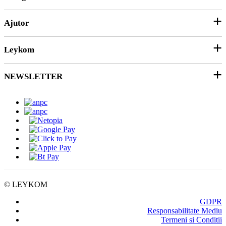
ANPC
Ajutor
Echipamente și Consumabile
Hârtie și Cartoane
Leykom
Contact
Soluții 3D
Ticket Service
Ambalare
NEWSLETTER
Despre noi
SEAP/SICAP
Abonare
Resurse & noutati
Modalitati de Livrare
© LEYKOM
GDPR
Responsabilitate Mediu
Termeni si Conditii