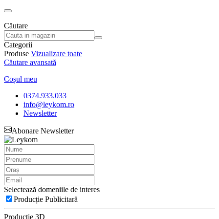
Căutare
Categorii
Produse
Vizualizare toate
Căutare avansată
Coșul meu
0374.933.033
info@leykom.ro
Newsletter
Abonare Newsletter
Selectează domeniile de interes
Producție Publicitară
Producție 3D