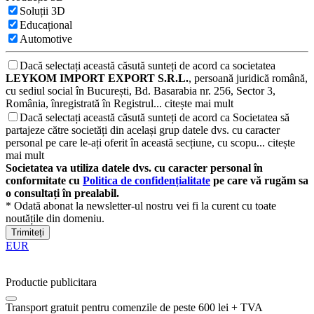
Soluții 3D
Educațional
Automotive
Dacă selectați această căsută sunteți de acord ca societatea
LEYKOM IMPORT EXPORT S.R.L.
, persoană juridică română,
cu sediul social în București, Bd. Basarabia nr. 256, Sector 3,
România, înregistrată în Registrul...
citește mai mult
Dacă selectați această căsută sunteți de acord ca Societatea să
partajeze către societăți din același grup datele dvs. cu caracter
personal pe care le-ați oferit în această secțiune, cu scopu...
citește
mai mult
Societatea va utiliza datele dvs. cu caracter personal în
conformitate cu
Politica de confidențialitate
pe care vă rugăm sa
o consultați în prealabil.
* Odată abonat la newsletter-ul nostru vei fi la curent cu toate
noutățile din domeniu.
Trimiteți
EUR
Productie publicitara
Transport gratuit pentru comenzile de peste 600 lei + TVA