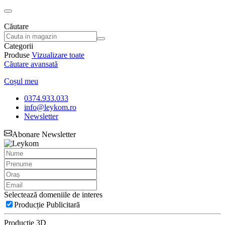
Căutare
Categorii
Produse
Vizualizare toate
Căutare avansată
Coșul meu
0374.933.033
info@leykom.ro
Newsletter
Abonare Newsletter
Selectează domeniile de interes
Producție Publicitară
Producție 3D