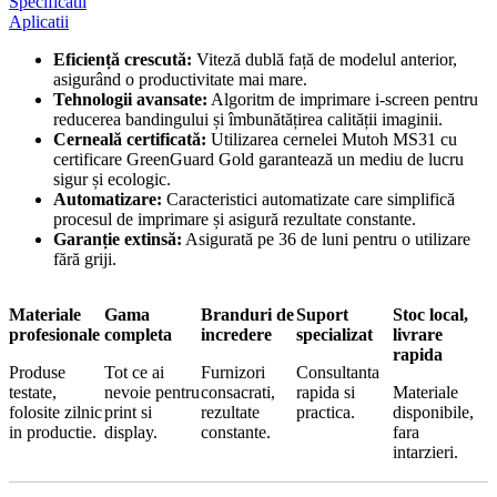
Specificatii
Aplicatii
Eficiență crescută:
Viteză dublă față de modelul anterior,
asigurând o productivitate mai mare.
Tehnologii avansate:
Algoritm de imprimare i-screen pentru
reducerea bandingului și îmbunătățirea calității imaginii.
Cerneală certificată:
Utilizarea cernelei Mutoh MS31 cu
certificare GreenGuard Gold garantează un mediu de lucru
sigur și ecologic.
Automatizare:
Caracteristici automatizate care simplifică
procesul de imprimare și asigură rezultate constante.
Garanție extinsă:
Asigurată pe 36 de luni pentru o utilizare
fără griji.
Materiale
Gama
Branduri de
Suport
Stoc local,
profesionale
completa
incredere
specializat
livrare
rapida
Produse
Tot ce ai
Furnizori
Consultanta
testate,
nevoie pentru
consacrati,
rapida si
Materiale
folosite zilnic
print si
rezultate
practica.
disponibile,
in productie.
display.
constante.
fara
intarzieri.