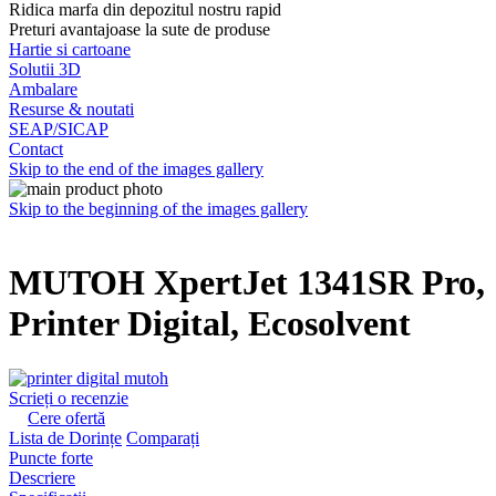
Ridica marfa din depozitul nostru rapid
Preturi avantajoase la sute de produse
Hartie si cartoane
Solutii 3D
Ambalare
Resurse & noutati
SEAP/SICAP
Contact
Skip to the end of the images gallery
Skip to the beginning of the images gallery
MUTOH XpertJet 1341SR Pro,
Printer Digital, Ecosolvent
Scrieți o recenzie
Cere ofertă
Lista de Dorințe
Comparați
Puncte forte
Descriere