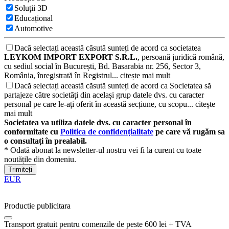
Soluții 3D
Educațional
Automotive
Dacă selectați această căsută sunteți de acord ca societatea
LEYKOM IMPORT EXPORT S.R.L.
, persoană juridică română,
cu sediul social în București, Bd. Basarabia nr. 256, Sector 3,
România, înregistrată în Registrul...
citește mai mult
Dacă selectați această căsută sunteți de acord ca Societatea să
partajeze către societăți din același grup datele dvs. cu caracter
personal pe care le-ați oferit în această secțiune, cu scopu...
citește
mai mult
Societatea va utiliza datele dvs. cu caracter personal în
conformitate cu
Politica de confidențialitate
pe care vă rugăm sa
o consultați în prealabil.
* Odată abonat la newsletter-ul nostru vei fi la curent cu toate
noutățile din domeniu.
Trimiteți
EUR
Productie publicitara
Transport gratuit pentru comenzile de peste 600 lei + TVA